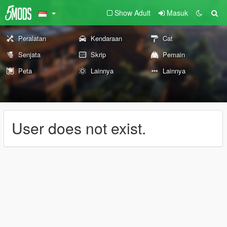
Show Adult
Masuk
Peralatan
Kendaraan
Cat
Senjata
Skrip
Pemain
Peta
Lainnya
Lainnya
User does not exist.