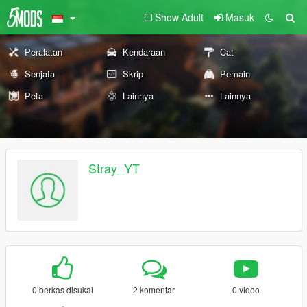
Show Adult
Masuk
Peralatan
Kendaraan
Cat
Senjata
Skrip
Pemain
Peta
Lainnya
Lainnya
Stray_YT
0 berkas disukai
2 komentar
0 video