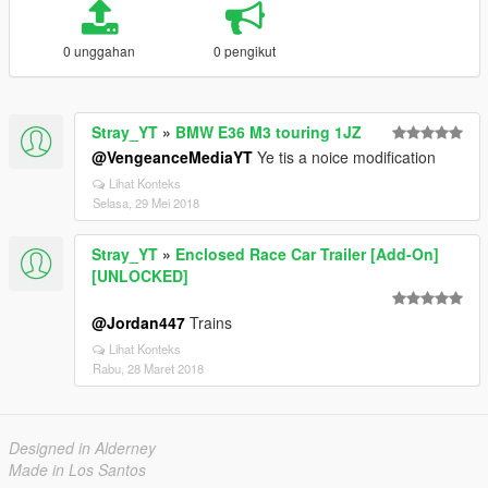
0 unggahan
0 pengikut
Stray_YT
»
BMW E36 M3 touring 1JZ
@VengeanceMediaYT
Ye tis a noice modification
Lihat Konteks
Selasa, 29 Mei 2018
Stray_YT
»
Enclosed Race Car Trailer [Add-On]
[UNLOCKED]
@Jordan447
Trains
Lihat Konteks
Rabu, 28 Maret 2018
Designed in Alderney
Made in Los Santos