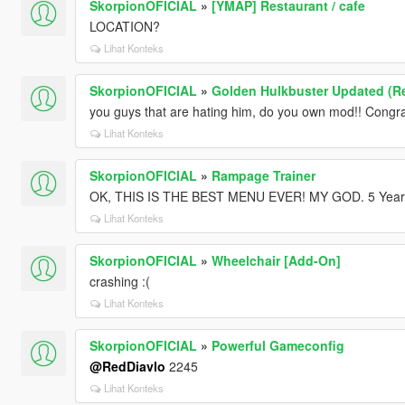
SkorpionOFICIAL
»
[YMAP] Restaurant / cafe
LOCATION?
Lihat Konteks
SkorpionOFICIAL
»
Golden Hulkbuster Updated (Re
you guys that are hating him, do you own mod!! Congra
Lihat Konteks
SkorpionOFICIAL
»
Rampage Trainer
OK, THIS IS THE BEST MENU EVER! MY GOD. 5 Years p
Lihat Konteks
SkorpionOFICIAL
»
Wheelchair [Add-On]
crashing :(
Lihat Konteks
SkorpionOFICIAL
»
Powerful Gameconfig
@RedDiavlo
2245
Lihat Konteks