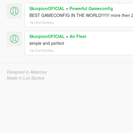
SkorpionOFICIAL
»
Powerful Gameconfig
BEST GAMECONFIG IN THE WORLD!!!!!!! more then 200
Lihat Konteks
SkorpionOFICIAL
»
Air Fleet
simple and perfect
Lihat Konteks
Designed in Alderney
Made in Los Santos