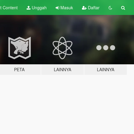
lt
Content
Unggah
Masuk
Daftar
PETA
LAINNYA
LAINNYA