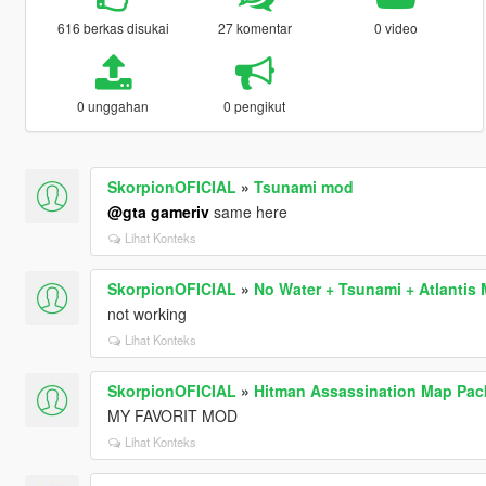
616 berkas disukai
27 komentar
0 video
0 unggahan
0 pengikut
SkorpionOFICIAL
»
Tsunami mod
@gta gameriv
same here
Lihat Konteks
SkorpionOFICIAL
»
No Water + Tsunami + Atlantis
not working
Lihat Konteks
SkorpionOFICIAL
»
Hitman Assassination Map Pac
MY FAVORIT MOD
Lihat Konteks