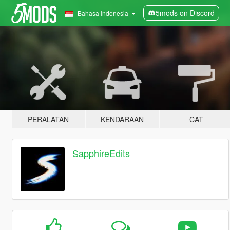
5mods on Discord
Bahasa Indonesia
PERALATAN
KENDARAAN
CAT
SapphireEdits