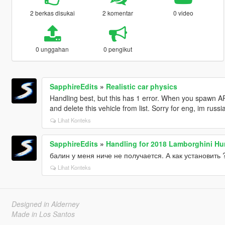
2 berkas disukai
2 komentar
0 video
0 unggahan
0 pengikut
SapphireEdits
»
Realistic car physics
Handling best, but this has 1 error. When you spawn A
and delete this vehicle from list. Sorry for eng, im russi
Lihat Konteks
SapphireEdits
»
Handling for 2018 Lamborghini Hu
балин у меня ниче не получается. А как установить 
Lihat Konteks
Designed in Alderney
Made in Los Santos