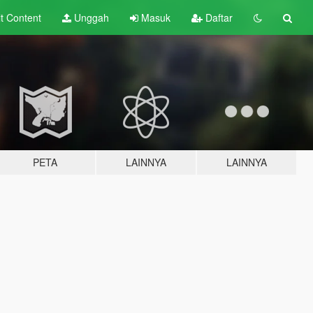
lt
Content
Unggah
Masuk
Daftar
PETA
LAINNYA
LAINNYA