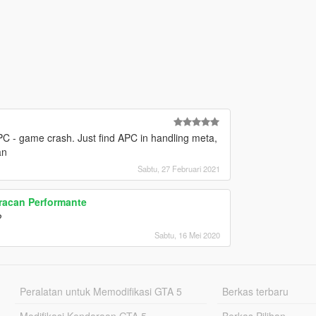
PC - game crash. Just find APC in handling meta,
an
Sabtu, 27 Februari 2021
racan Performante
?
Sabtu, 16 Mei 2020
Peralatan untuk Memodifikasi GTA 5
Berkas terbaru
Modifikasi Kendaraan GTA 5
Berkas Pilihan