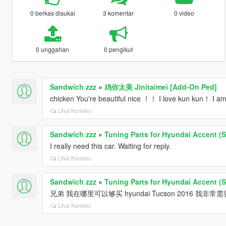
0 berkas disukai
3 komentar
0 video
0 unggahan
0 pengikut
Sandwich zzz
»
鸡你太美 Jinitaimei [Add-On Ped]
chicken You're beautiful nice ！！ I love kun kun！ I am
Lihat Konteks
Sandwich zzz
»
Tuning Parts for Hyundai Accent (S
I really need this car. Waiting for reply.
Lihat Konteks
Sandwich zzz
»
Tuning Parts for Hyundai Accent (S
兄弟 我在哪里可以够买 hyundai Tucson 2016 我非常
Lihat Konteks