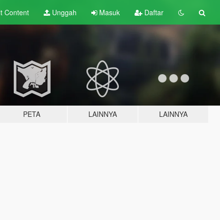
lt
Content
Unggah
Masuk
Daftar
PETA
LAINNYA
LAINNYA