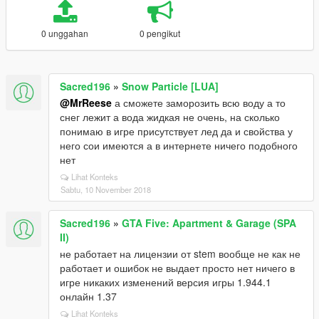
0 unggahan
0 pengikut
Sacred196
»
Snow Particle [LUA]
@MrReese
а сможете заморозить всю воду а то
снег лежит а вода жидкая не очень, на сколько
понимаю в игре присутствует лед да и свойства у
него сои имеются а в интернете ничего подобного
нет
Lihat Konteks
Sabtu, 10 November 2018
Sacred196
»
GTA Five: Apartment & Garage (SPA
II)
не работает на лицензии от stem вообще не как не
работает и ошибок не выдает просто нет ничего в
игре никаких изменений версия игры 1.944.1
онлайн 1.37
Lihat Konteks