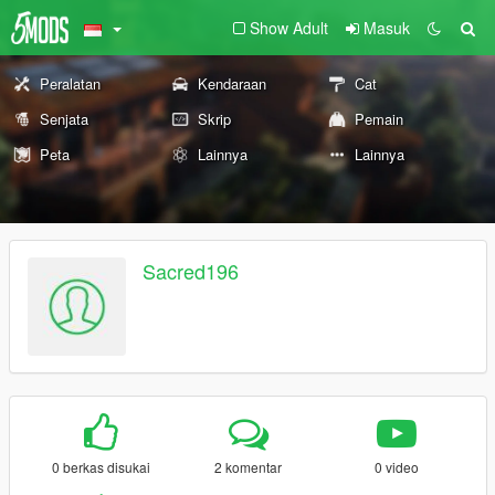
Show Adult
Masuk
Peralatan
Kendaraan
Cat
Senjata
Skrip
Pemain
Peta
Lainnya
Lainnya
Sacred196
0 berkas disukai
2 komentar
0 video