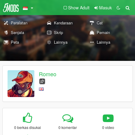
Show Adult
Masuk
Peralatan
Kendaraan
Cat
Senjata
Skrip
Pemain
Peta
Lainnya
Lainnya
Romeo
0 berkas disukai
0 komentar
0 video