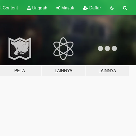
lt
Content
Unggah
Masuk
Daftar
PETA
LAINNYA
LAINNYA