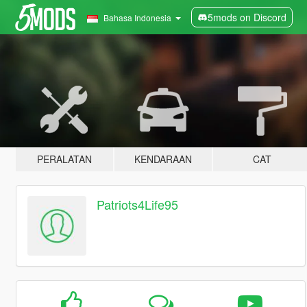
5mods on Discord
Bahasa Indonesia
PERALATAN
KENDARAAN
CAT
Patriots4Life95