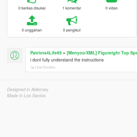
0 berkas disukai
1 komentar
0 video
0 unggahan
0 pengikut
Patriots4Life95
»
[Menyoo/XML] Figureight Top Sp
i dont fully understand the instructions
Lihat Konteks
Designed in Alderney
Made in Los Santos