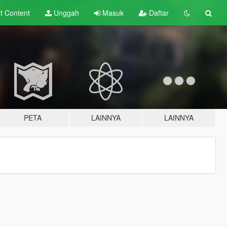
lt
Content
Unggah
Masuk
Daftar
PETA
LAINNYA
LAINNYA