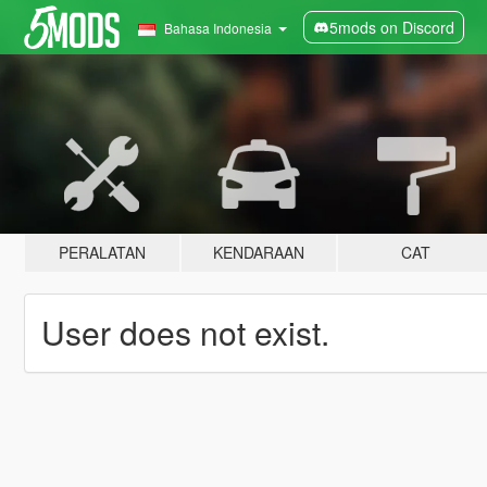
5mods on Discord
Bahasa Indonesia
PERALATAN
KENDARAAN
CAT
User does not exist.