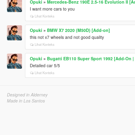
Opuki
»
Mercedes-Benz 190E 2.5-16 Evolution II [Ad
I want more cars to you
Lihat Konteks
Opuki
»
BMW X7 2020 (M50D) [Add-on]
this not x7 wheels and not good quality
Lihat Konteks
Opuki
»
Bugatti EB110 Super Sport 1992 [Add-On |
Detailed car 5/5
Lihat Konteks
Designed in Alderney
Made in Los Santos