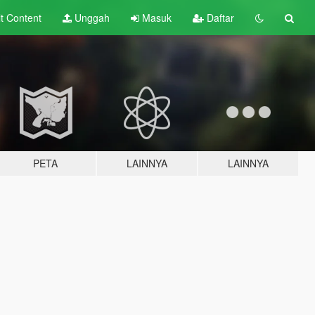
lt
Content
Unggah
Masuk
Daftar
PETA
LAINNYA
LAINNYA