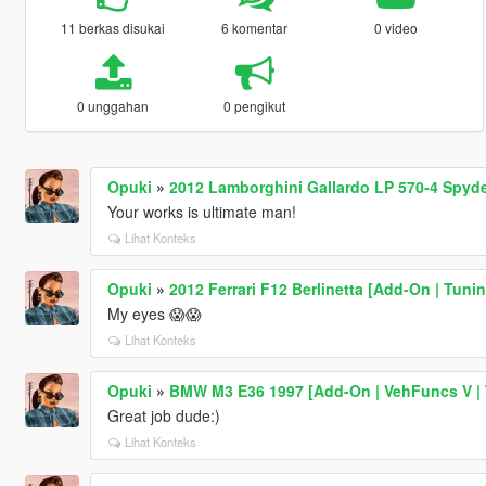
11 berkas disukai
6 komentar
0 video
0 unggahan
0 pengikut
Opuki
»
2012 Lamborghini Gallardo LP 570-4 Spyde
Your works is ultimate man!
Lihat Konteks
Opuki
»
2012 Ferrari F12 Berlinetta [Add-On | Tunin
My eyes 😱😱
Lihat Konteks
Opuki
»
BMW M3 E36 1997 [Add-On | VehFuncs V | 
Great job dude:)
Lihat Konteks