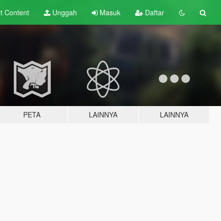
lt
Content
Unggah
Masuk
Daftar
PETA
LAINNYA
LAINNYA