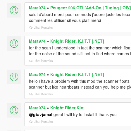
Mara974
»
Peugeot 206 GTi [Add-On | Tuning | OIV]
salut d'abord merci pour ce mods j'adore juste les feux 
comment les utiliser sil vous plait merci
Lihat Konteks
Mara974
»
Knight Rider: K.I.T.T [.NET]
for the scan I understood in fact the scanner which floats
for the noise of the sound still not to find where comes
Lihat Konteks
Mara974
»
Knight Rider: K.I.T.T [.NET]
hello i have a problem with this mod the scanner float
scanner but like heartbeats instead can you help me p
Lihat Konteks
Mara974
»
Knight Rider Kitt
@gtavjamal
great i will try to install it thank you
Lihat Konteks