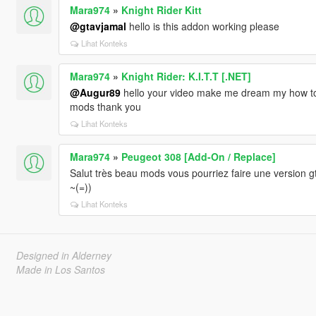
Mara974
»
Knight Rider Kitt
@gtavjamal
hello is this addon working please
Lihat Konteks
Mara974
»
Knight Rider: K.I.T.T [.NET]
@Augur89
hello your video make me dream my how to
mods thank you
Lihat Konteks
Mara974
»
Peugeot 308 [Add-On / Replace]
Salut très beau mods vous pourriez faire une version gt
~(=))
Lihat Konteks
Designed in Alderney
Made in Los Santos