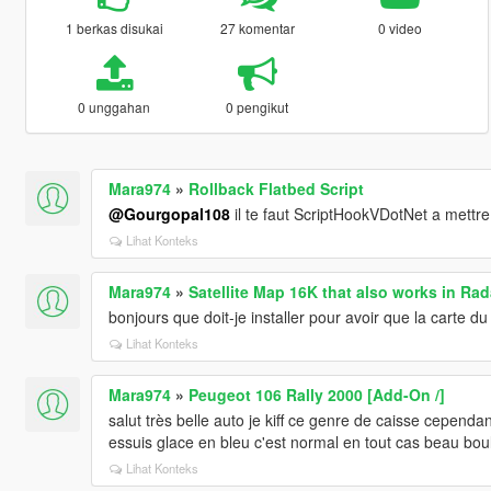
1 berkas disukai
27 komentar
0 video
0 unggahan
0 pengikut
Mara974
»
Rollback Flatbed Script
@Gourgopal108
il te faut ScriptHookVDotNet a mettre
Lihat Konteks
Mara974
»
Satellite Map 16K that also works in Rad
bonjours que doit-je installer pour avoir que la carte 
Lihat Konteks
Mara974
»
Peugeot 106 Rally 2000 [Add-On /]
salut très belle auto je kiff ce genre de caisse cepend
essuis glace en bleu c'est normal en tout cas beau bou
Lihat Konteks