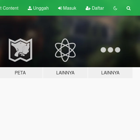
lt
Content
Unggah
Masuk
Daftar
PETA
LAINNYA
LAINNYA