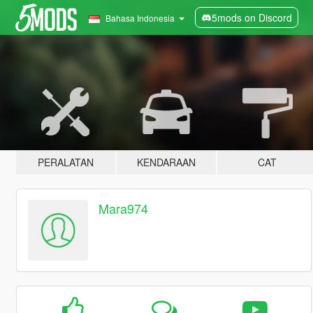
5mods on Discord
Bahasa Indonesia
PERALATAN
KENDARAAN
CAT
Mara974