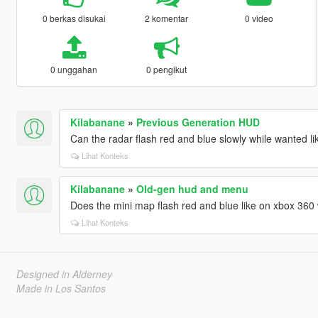
0 berkas disukai
2 komentar
0 video
0 unggahan
0 pengikut
Kilabanane
»
Previous Generation HUD
Can the radar flash red and blue slowly while wanted li
Lihat Konteks
Kilabanane
»
Old-gen hud and menu
Does the mini map flash red and blue like on xbox 36
Lihat Konteks
Designed in Alderney
Made in Los Santos