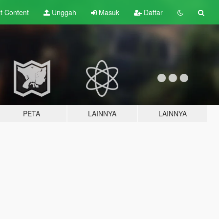
lt
Content
Unggah
Masuk
Daftar
PETA
LAINNYA
LAINNYA