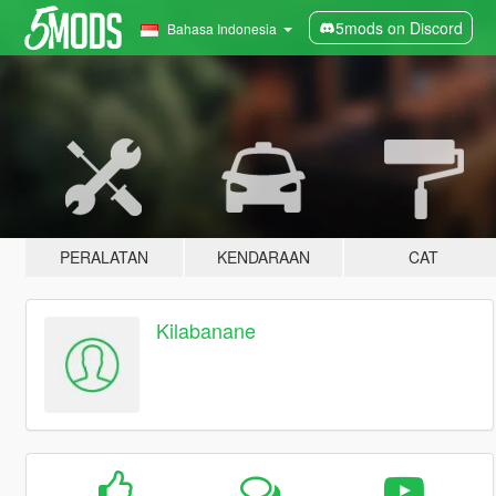
5mods on Discord
Bahasa Indonesia
PERALATAN
KENDARAAN
CAT
Kilabanane