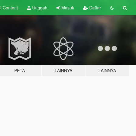
lt
Content
Unggah
Masuk
Daftar
PETA
LAINNYA
LAINNYA