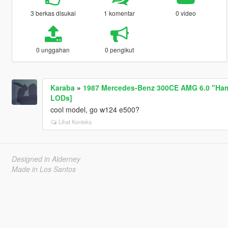
3 berkas disukai
1 komentar
0 video
0 unggahan
0 pengikut
Karaba
»
1987 Mercedes-Benz 300CE AMG 6.0 "Hamm
LODs]
cool model, go w124 e500?
Lihat Konteks
Designed in Alderney
Made in Los Santos