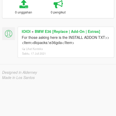
0 unggahan
0 pengikut
IOIOI
»
BMW E36 [Replace | Add-On | Extras]
For those asking here is the INSTALL ADDON TXT>>
<Item>dlcpacks:\e36gda</Item>
Lihat Konteks
Sabtu, 17 Juli 2021
Designed in Alderney
Made in Los Santos