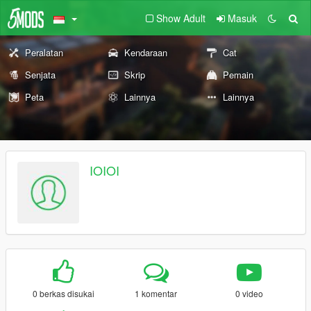
Show Adult
Masuk
Peralatan
Kendaraan
Cat
Senjata
Skrip
Pemain
Peta
Lainnya
Lainnya
IOIOI
0 berkas disukai
1 komentar
0 video