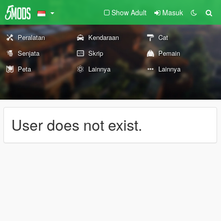
Show Adult
Masuk
Peralatan
Kendaraan
Cat
Senjata
Skrip
Pemain
Peta
Lainnya
Lainnya
User does not exist.