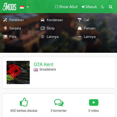
Show Adult
Masuk
Peralatan
Kendaraan
Cat
Senjata
Skrip
Pemain
Peta
Lainnya
Lainnya
GTA Kent
broadstairs
652 berkas disukai
3 komentar
0 video