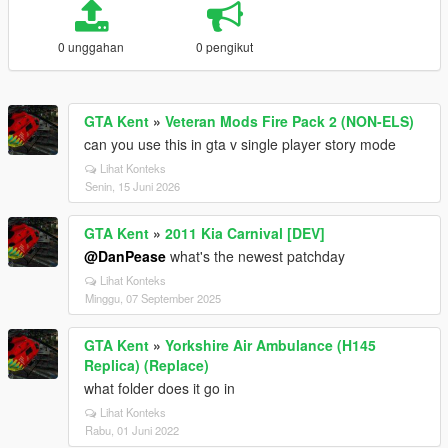
0 unggahan
0 pengikut
GTA Kent
»
Veteran Mods Fire Pack 2 (NON-ELS)
can you use this in gta v single player story mode
Lihat Konteks
Senin, 15 Juni 2026
GTA Kent
»
2011 Kia Carnival [DEV]
@DanPease
what's the newest patchday
Lihat Konteks
Minggu, 07 September 2025
GTA Kent
»
Yorkshire Air Ambulance (H145
Replica) (Replace)
what folder does it go in
Lihat Konteks
Rabu, 01 Juni 2022