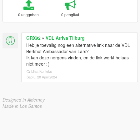
0 unggahan
0 pengikut
GRX92
»
VDL Arriva Tilburg
Heb je toevallig nog een alternative link naar de VDL
Berkhof Ambassador van Lars?
Ik kan deze nergens vinden, en de link werkt helaas
niet meer :(
Lihat Konteks
Sabtu, 20 April 2024
Designed in Alderney
Made in Los Santos