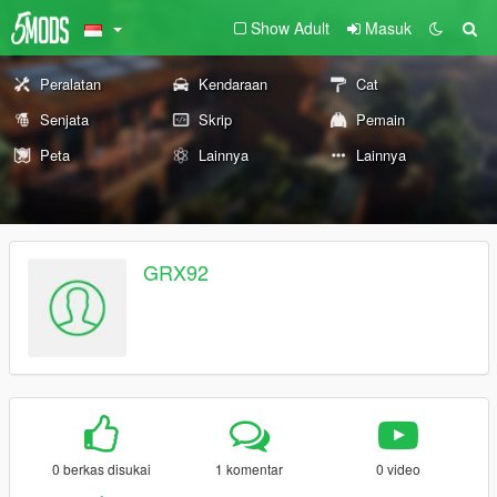
Show Adult
Masuk
Peralatan
Kendaraan
Cat
Senjata
Skrip
Pemain
Peta
Lainnya
Lainnya
GRX92
0 berkas disukai
1 komentar
0 video