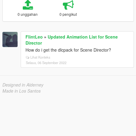
0 unggahan
0 pengikut
FlintLeo
»
Updated Animation List for Scene
Director
How do i get the dlcpack for Scene Director?
Lihat Konteks
Selasa, 06 September 2022
Designed in Alderney
Made in Los Santos