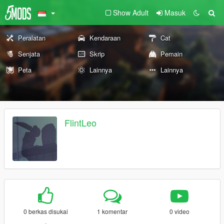
Show Adult
Masuk
Peralatan
Kendaraan
Cat
Senjata
Skrip
Pemain
Peta
Lainnya
Lainnya
FlintLeo
0 berkas disukai
1 komentar
0 video