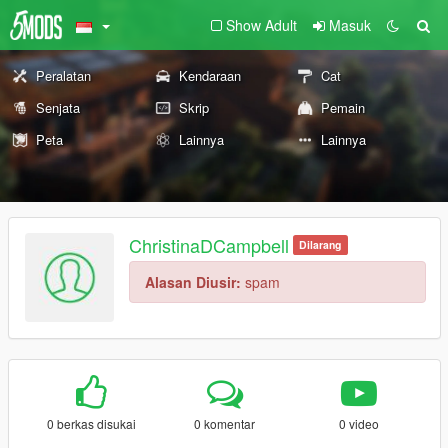
Show Adult
Masuk
Peralatan
Kendaraan
Cat
Senjata
Skrip
Pemain
Peta
Lainnya
Lainnya
ChristinaDCampbell
Dilarang
Alasan Diusir:
spam
0 berkas disukai
0 komentar
0 video