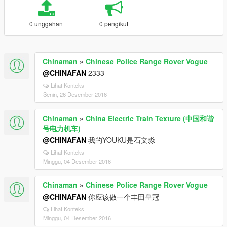
0 unggahan
0 pengikut
Chinaman
»
Chinese Police Range Rover Vogue
@CHINAFAN
2333
Lihat Konteks
Senin, 26 Desember 2016
Chinaman
»
China Electric Train Texture (中国和谐
号电力机车)
@CHINAFAN
我的YOUKU是石文淼
Lihat Konteks
Minggu, 04 Desember 2016
Chinaman
»
Chinese Police Range Rover Vogue
@CHINAFAN
你应该做一个丰田皇冠
Lihat Konteks
Minggu, 04 Desember 2016