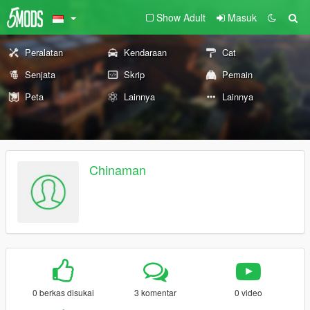
Show Adult
Masuk
Peralatan
Kendaraan
Cat
Senjata
Skrip
Pemain
Peta
Lainnya
Lainnya
Chinaman
0 berkas disukai
3 komentar
0 video