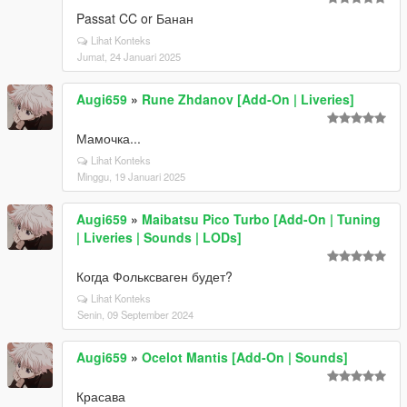
Passat CC or Банан
Lihat Konteks
Jumat, 24 Januari 2025
Augi659
»
Rune Zhdanov [Add-On | Liveries]
Мамочка...
Lihat Konteks
Minggu, 19 Januari 2025
Augi659
»
Maibatsu Pico Turbo [Add-On | Tuning
| Liveries | Sounds | LODs]
Когда Фольксваген будет?
Lihat Konteks
Senin, 09 September 2024
Augi659
»
Ocelot Mantis [Add-On | Sounds]
Красава