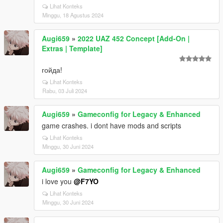
Lihat Konteks
Minggu, 18 Agustus 2024
Augi659
»
2022 UAZ 452 Concept [Add-On |
Extras | Template]
гойда!
Lihat Konteks
Rabu, 03 Juli 2024
Augi659
»
Gameconfig for Legacy & Enhanced
game crashes. i dont have mods and scripts
Lihat Konteks
Minggu, 30 Juni 2024
Augi659
»
Gameconfig for Legacy & Enhanced
i love you
@F7YO
Lihat Konteks
Minggu, 30 Juni 2024