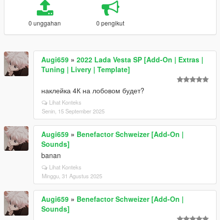
0 unggahan
0 pengikut
Augi659
»
2022 Lada Vesta SP [Add-On | Extras |
Tuning | Livery | Template]
наклейка 4К на лобовом будет?
Lihat Konteks
Senin, 15 September 2025
Augi659
»
Benefactor Schweizer [Add-On |
Sounds]
banan
Lihat Konteks
Minggu, 31 Agustus 2025
Augi659
»
Benefactor Schweizer [Add-On |
Sounds]