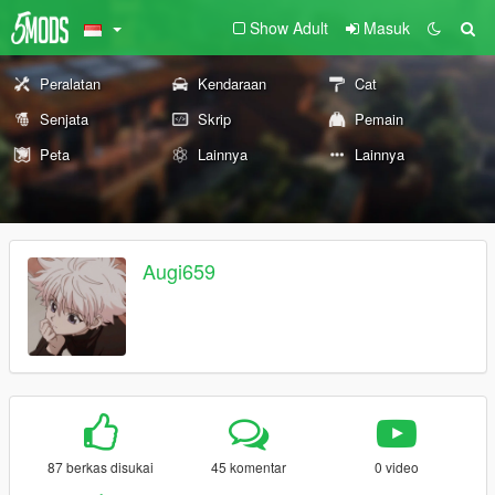
Show Adult
Masuk
Peralatan
Kendaraan
Cat
Senjata
Skrip
Pemain
Peta
Lainnya
Lainnya
Augi659
87 berkas disukai
45 komentar
0 video