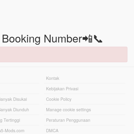
s Booking Number📲📞
Kontak
Kebijakan Privasi
Banyak Disukai
Cookie Policy
Banyak Diunduh
Manage cookie settings
g Tertinggi
Peraturan Penggunaan
TA5-Mods.com
DMCA