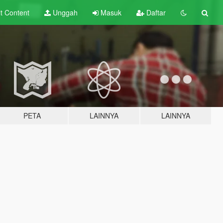
lt
Content
Unggah
Masuk
Daftar
PETA
LAINNYA
LAINNYA