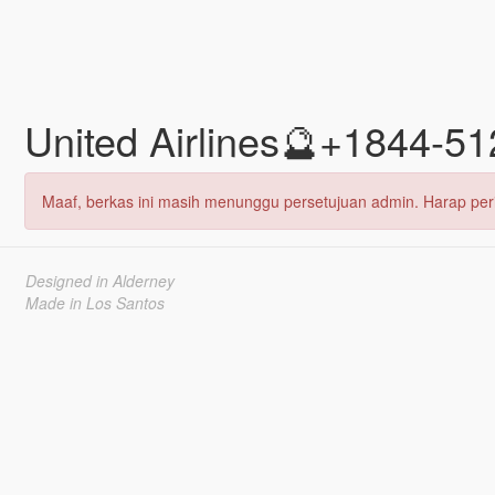
United Airlines🔮+1844-5
Maaf, berkas ini masih menunggu persetujuan admin. Harap peri
Designed in Alderney
Made in Los Santos