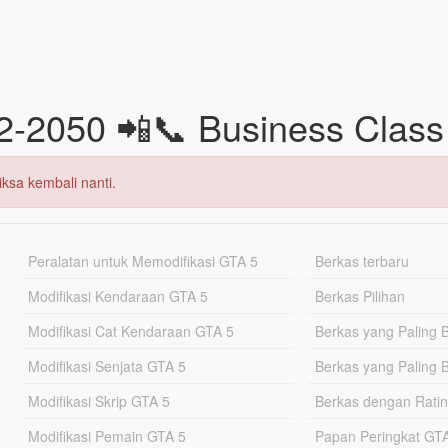
12-2050 📲📞 Business Clas
ksa kembali nanti.
Peralatan untuk Memodifikasi GTA 5
Berkas terbaru
Modifikasi Kendaraan GTA 5
Berkas Pilihan
Modifikasi Cat Kendaraan GTA 5
Berkas yang Paling 
Modifikasi Senjata GTA 5
Berkas yang Paling 
Modifikasi Skrip GTA 5
Berkas dengan Ratin
Modifikasi Pemain GTA 5
Papan Peringkat G