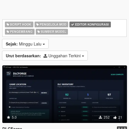
SCRIPT HOOK
PENGELOLA MOD
EDITOR KONFIGURASI
PENGEMBANG
SUMBER MODEL
Sejak:
Minggu Lalu
Urut berdasarkan:
Unggahan Terkini
5.0
252
21
DLCForge
0.1.0