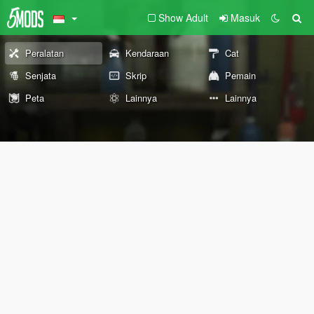
Show Adult
Masuk
Peralatan
Kendaraan
Cat
Senjata
Skrip
Pemain
Peta
Lainnya
Lainnya