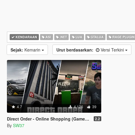
KENDARAAN
ASI
.NET
LUA
GTALUA
RAGE PLUGIN
Sejak:
Kemarin
Urut berdasarkan:
Versi Terkini
4.7
4.126
39
Direct Order - Online Shopping (Gameplay Overhaul)
2.2
By
SW37