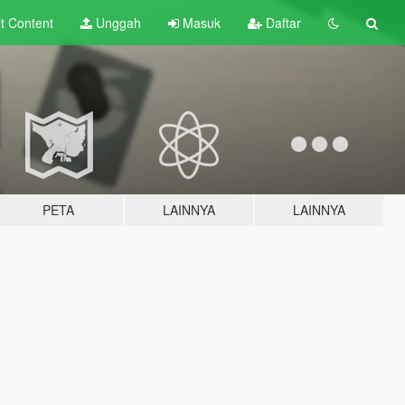
lt
Content
Unggah
Masuk
Daftar
PETA
LAINNYA
LAINNYA