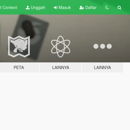
lt
Content
Unggah
Masuk
Daftar
PETA
LAINNYA
LAINNYA