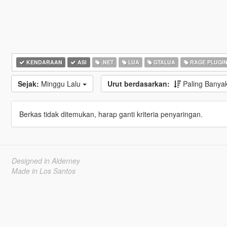
KENDARAAN
ASI
.NET
LUA
GTALUA
RAGE PLUGI
Sejak:
Minggu Lalu
Urut berdasarkan:
Paling Banya
Berkas tidak ditemukan, harap ganti kriteria penyaringan.
Designed in Alderney
Made in Los Santos