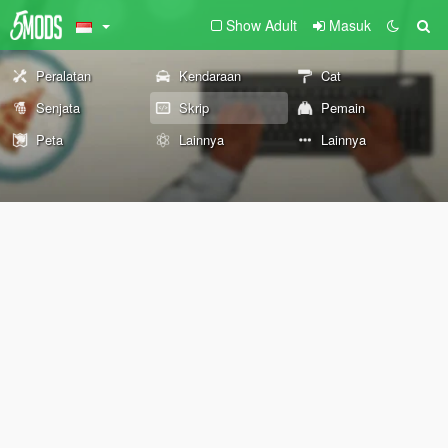
Show Adult
Masuk
Peralatan
Kendaraan
Cat
Senjata
Skrip
Pemain
Peta
Lainnya
Lainnya