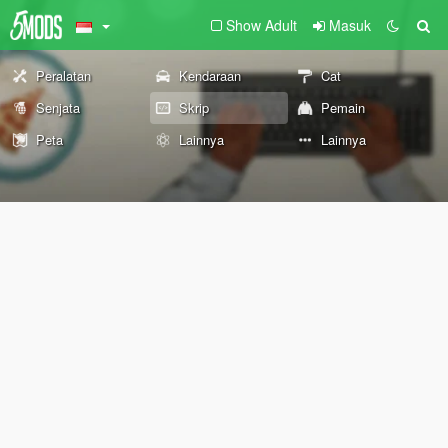
Show Adult
Masuk
Peralatan
Kendaraan
Cat
Senjata
Skrip
Pemain
Peta
Lainnya
Lainnya