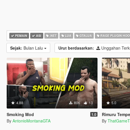
PEMAIN
ASI
.NET
LUA
GTALUA
RAGE PLUGIN HOO
Sejak:
Bulan Lalu
Urut berdasarkan:
Unggahan Terk
4.88
806
13
5.0
Smoking Mod
Rimuru Tempest —
1.0
By
AntonioMontanaGTA
By
ThatGameT