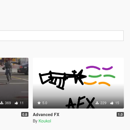
369
11
5.0
229
15
Advanced FX
0.8
1.0
By
Koukol