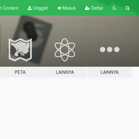
lt
Content
Unggah
Masuk
Daftar
PETA
LAINNYA
LAINNYA