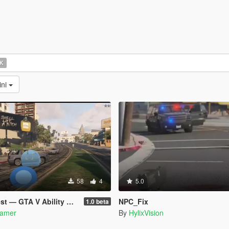
K
ini
58
4
5.0
 GTA V Ability Mod beta
NPC_Fix
1.0 beta
amer
By
HylixVision