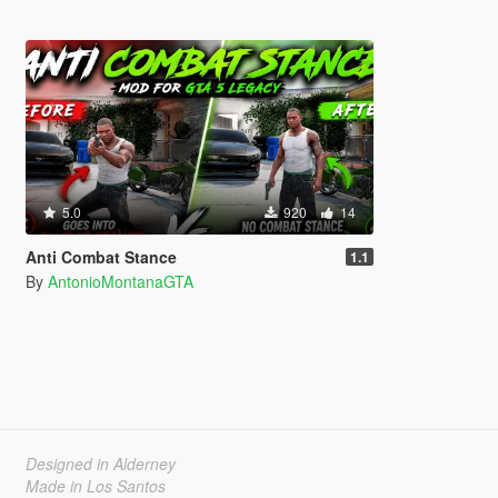
5.0
920
14
Anti Combat Stance
1.1
By
AntonioMontanaGTA
Designed in Alderney
Made in Los Santos