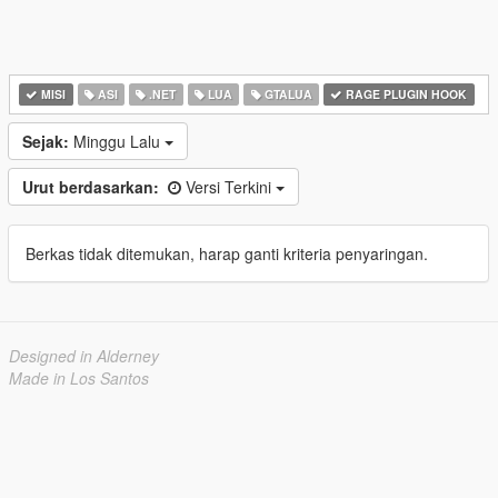
MISI
ASI
.NET
LUA
GTALUA
RAGE PLUGIN HOOK
Sejak:
Minggu Lalu
Urut berdasarkan:
Versi Terkini
Berkas tidak ditemukan, harap ganti kriteria penyaringan.
Designed in Alderney
Made in Los Santos