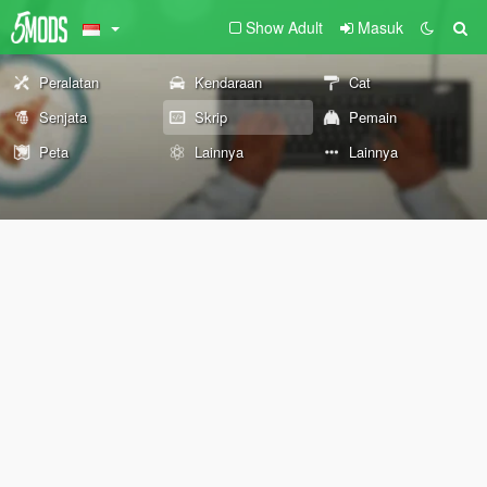
Show Adult
Masuk
Peralatan
Kendaraan
Cat
Senjata
Skrip
Pemain
Peta
Lainnya
Lainnya