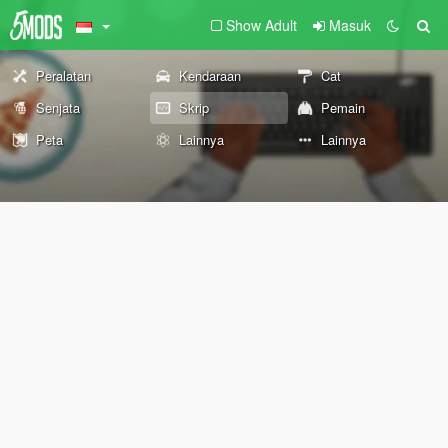
Show Adult
Masuk
Peralatan
Kendaraan
Cat
Senjata
Skrip
Pemain
Peta
Lainnya
Lainnya