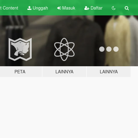
lt
Content
Unggah
Masuk
Daftar
PETA
LAINNYA
LAINNYA