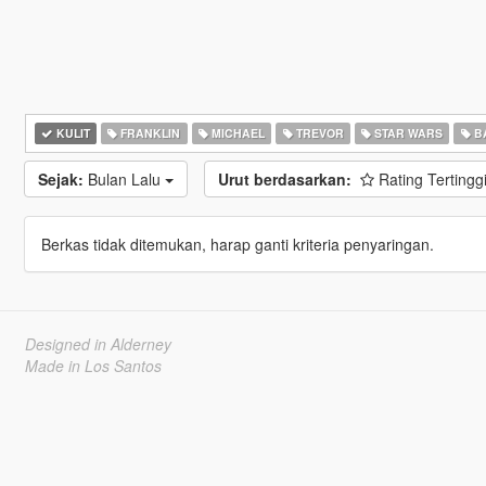
KULIT
FRANKLIN
MICHAEL
TREVOR
STAR WARS
B
Sejak:
Bulan Lalu
Urut berdasarkan:
Rating Tertingg
Berkas tidak ditemukan, harap ganti kriteria penyaringan.
Designed in Alderney
Made in Los Santos