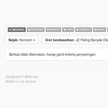
MICHAEL
PAKAIAN
SEPATU
TOPI
RAMBUT
MATA
Sejak:
Kemarin
Urut berdasarkan:
Paling Banyak Di
Berkas tidak ditemukan, harap ganti kriteria penyaringan.
Designed in Alderney
Made in Los Santos