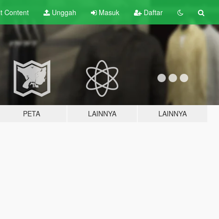
lt
Content
Unggah
Masuk
Daftar
PETA
LAINNYA
LAINNYA