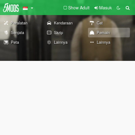
Show Adult
Masuk
Peralatan
Kendaraan
Cat
Senjata
Skrip
Pemain
Peta
Lainnya
Lainnya