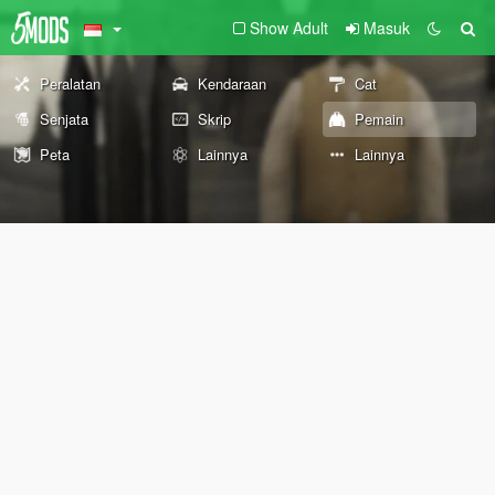
Show Adult
Masuk
Peralatan
Kendaraan
Cat
Senjata
Skrip
Pemain
Peta
Lainnya
Lainnya