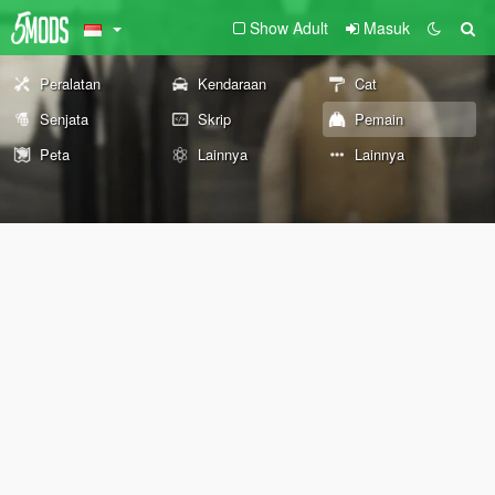
Show Adult
Masuk
Peralatan
Kendaraan
Cat
Senjata
Skrip
Pemain
Peta
Lainnya
Lainnya