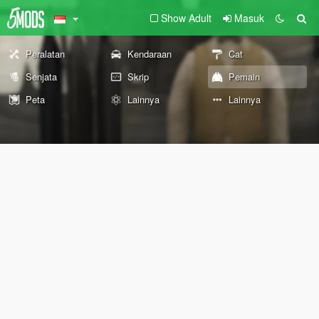
Show Adult
Masuk
Peralatan
Kendaraan
Cat
Senjata
Skrip
Pemain
Peta
Lainnya
Lainnya