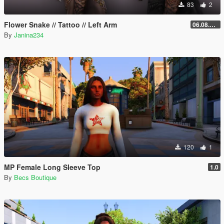
83
2
Flower Snake // Tattoo // Left Arm
06.08.2026
By
Janina234
120
1
MP Female Long Sleeve Top
1.0
By
Becs Boutique