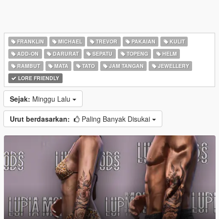
FRANKLIN
MICHAEL
TREVOR
PAKAIAN
KULIT
ADD-ON
DARURAT
SEPATU
TOPENG
HELM
RAMBUT
MATA
TATO
JAM TANGAN
JEWELLERY
LORE FRIENDLY
Sejak:
Minggu Lalu
Urut berdasarkan:
Paling Banyak Disukai