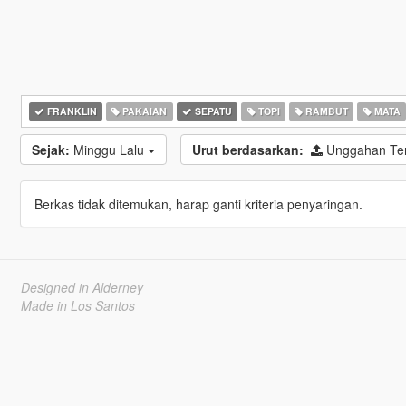
FRANKLIN
PAKAIAN
SEPATU
TOPI
RAMBUT
MATA
Sejak:
Minggu Lalu
Urut berdasarkan:
Unggahan Ter
Berkas tidak ditemukan, harap ganti kriteria penyaringan.
Designed in Alderney
Made in Los Santos