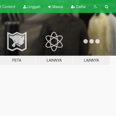
lt
Content
Unggah
Masuk
Daftar
PETA
LAINNYA
LAINNYA