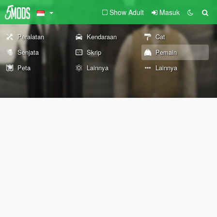
Show Adult
Masuk
Peralatan
Kendaraan
Cat
Senjata
Skrip
Pemain
Peta
Lainnya
Lainnya