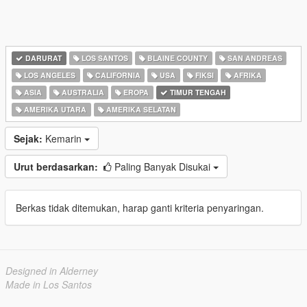
DARURAT
LOS SANTOS
BLAINE COUNTY
SAN ANDREAS
LOS ANGELES
CALIFORNIA
USA
FIKSI
AFRIKA
ASIA
AUSTRALIA
EROPA
TIMUR TENGAH
AMERIKA UTARA
AMERIKA SELATAN
Sejak:
Kemarin
Urut berdasarkan:
Paling Banyak Disukai
Berkas tidak ditemukan, harap ganti kriteria penyaringan.
Designed in Alderney
Made in Los Santos