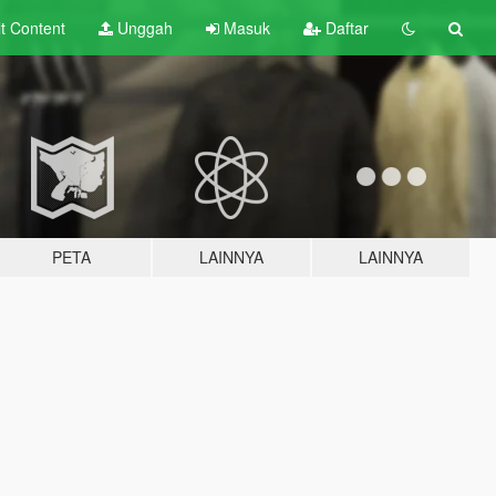
lt
Content
Unggah
Masuk
Daftar
PETA
LAINNYA
LAINNYA