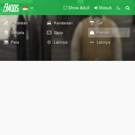
Show Adult
Masuk
Peralatan
Kendaraan
Cat
Senjata
Skrip
Pemain
Peta
Lainnya
Lainnya