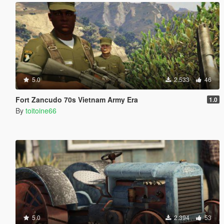
5.0
2.533
46
Fort Zancudo 70s Vietnam Army Era
1.0
By
toitoine66
5.0
2.394
53