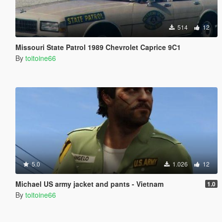
514
12
Missouri State Patrol 1989 Chevrolet Caprice 9C1
By
toitoine66
5.0
1.026
12
Michael US army jacket and pants - Vietnam
1.0
By
toitoine66