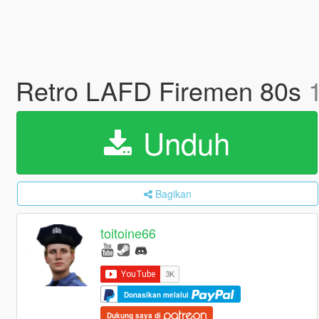
Retro LAFD Firemen 80s
Unduh
Bagikan
toitoine66
Donasikan melalui
Dukung saya di