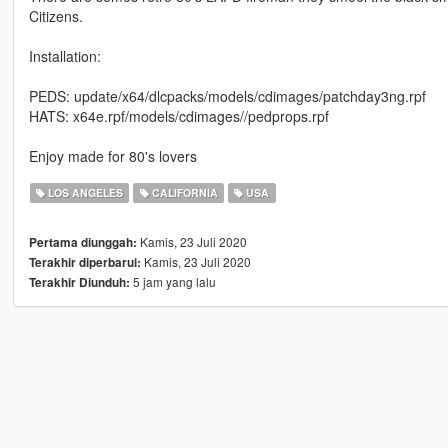
Citizens.
Installation:
PEDS: update/x64/dlcpacks/models/cdimages/patchday3ng.rpf
HATS: x64e.rpf/models/cdimages//pedprops.rpf
Enjoy made for 80's lovers
LOS ANGELES
CALIFORNIA
USA
Kamis, 23 Juli 2020
Pertama diunggah:
Kamis, 23 Juli 2020
Terakhir diperbarui:
5 jam yang lalu
Terakhir Diunduh: