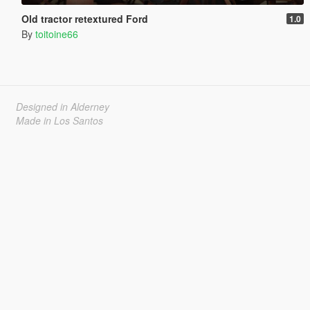
Old tractor retextured Ford
1.0
By
toitoine66
Designed in Alderney
Made in Los Santos