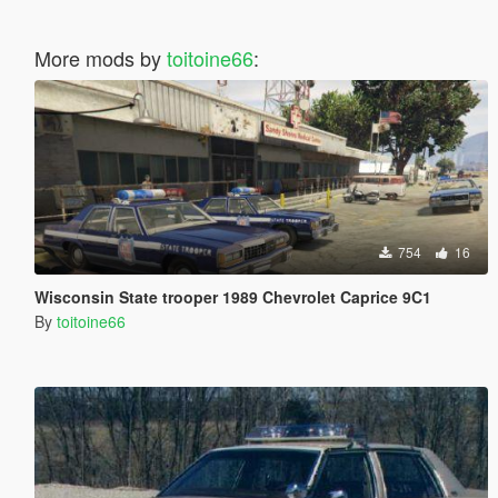
More mods by
toitoine66
:
754
16
Wisconsin State trooper 1989 Chevrolet Caprice 9C1
By
toitoine66