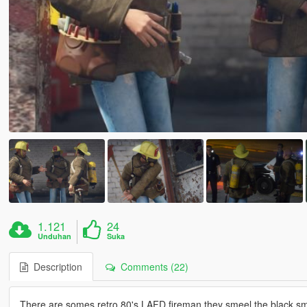
1.121
24
Unduhan
Suka
Description
Comments (22)
There are somes retro 80's LAFD fireman they smeel the black sm