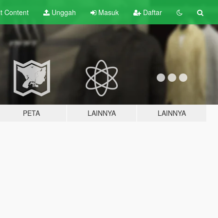
lt
Content
Unggah
Masuk
Daftar
PETA
LAINNYA
LAINNYA