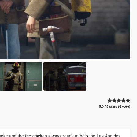
5.0 / 5 stars (4 vote)
oke and the frie chicken always ready to help the Los Angeles