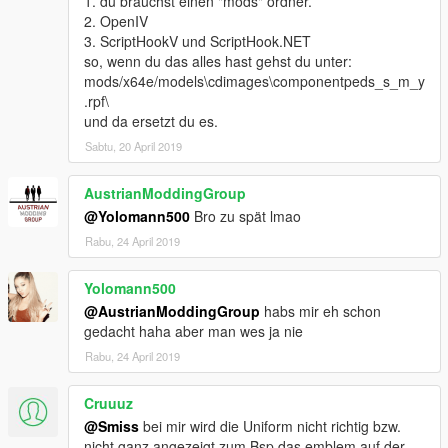
1. du brauchst einen "mods" ordner.
2. OpenIV
3. ScriptHookV und ScriptHook.NET
so, wenn du das alles hast gehst du unter:
mods/x64e/models\cdimages\componentpeds_s_m_y
.rpf\
und da ersetzt du es.
Sabtu, 20 April 2019
AustrianModdingGroup
@Yolomann500
Bro zu spät lmao
Rabu, 24 April 2019
Yolomann500
@AustrianModdingGroup
habs mir eh schon
gedacht haha aber man wes ja nie
Rabu, 24 April 2019
Cruuuz
@Smiss
bei mir wird die Uniform nicht richtig bzw.
nicht ganz angezeigt zum Bsp das emblem auf der