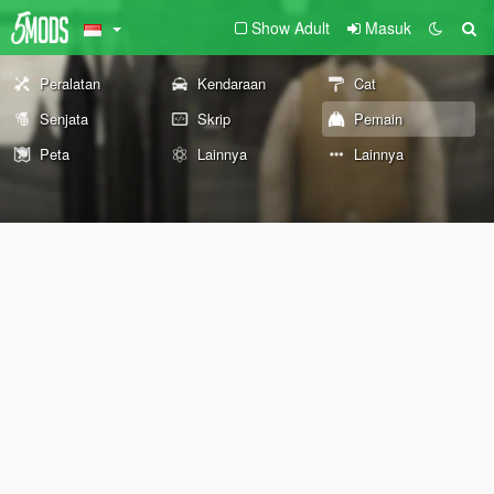
Show Adult
Masuk
Peralatan
Kendaraan
Cat
Senjata
Skrip
Pemain
Peta
Lainnya
Lainnya