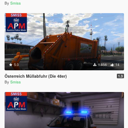
By
Smiss
5.0
1.856
14
Österreich Müllabfuhr (Die 48er)
1.3
By
Smiss