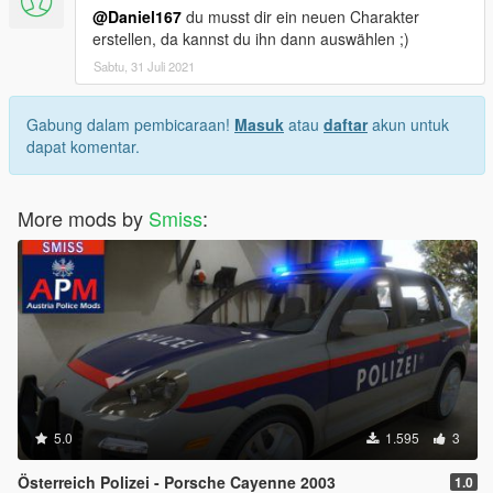
@Daniel167
du musst dir ein neuen Charakter
erstellen, da kannst du ihn dann auswählen ;)
Sabtu, 31 Juli 2021
Gabung dalam pembicaraan!
Masuk
atau
daftar
akun untuk
dapat komentar.
More mods by
Smiss
:
5.0
1.595
3
Österreich Polizei - Porsche Cayenne 2003
1.0