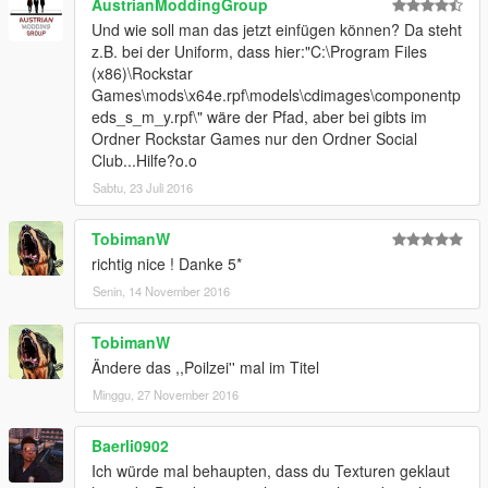
AustrianModdingGroup
Und wie soll man das jetzt einfügen können? Da steht
z.B. bei der Uniform, dass hier:"C:\Program Files
(x86)\Rockstar
Games\mods\x64e.rpf\models\cdimages\componentp
eds_s_m_y.rpf\" wäre der Pfad, aber bei gibts im
Ordner Rockstar Games nur den Ordner Social
Club...Hilfe?o.o
Sabtu, 23 Juli 2016
TobimanW
richtig nice ! Danke 5*
Senin, 14 November 2016
TobimanW
Ändere das ,,Poilzei'' mal im Titel
Minggu, 27 November 2016
Baerli0902
Ich würde mal behaupten, dass du Texturen geklaut