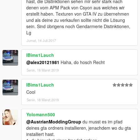
hast, die Distinktionen sehen mir sehr stark nach
denen vom APM Pack von Csyon aus welches wir
erstellt haben. Texturen von GTA IV zu übernehmen
und als deine zu verkaufen sollte nicht die Lösung
sein. Sind übrigens noch Gendarmerie Distinktionen,
Lg
Jumat, 14 Juli 2017
IBims1Lauch
@alex20121981
Haha, do hosch Recht
Senin, 18 Maret 2019
IBims1Lauch
Cool
Senin, 18 Maret 2019
Yolomann500
@AustrianModdingGroup
du musst es im pfad
deines gta ordners installieren, jenachdem wo du gta
installiert hast.