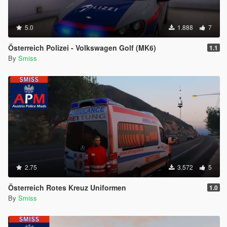
5.0
1.888
7
Österreich Polizei - Volkswagen Golf (MK6)
1.1
By
Smiss
2.75
3.572
5
Österreich Rotes Kreuz Uniformen
1.0
By
Smiss