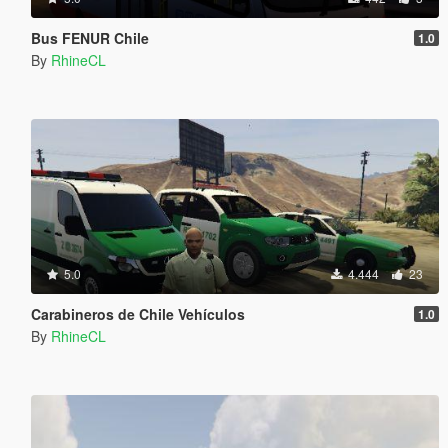
Bus FENUR Chile
1.0
By
RhineCL
5.0
4.444
23
Carabineros de Chile Vehículos
1.0
By
RhineCL