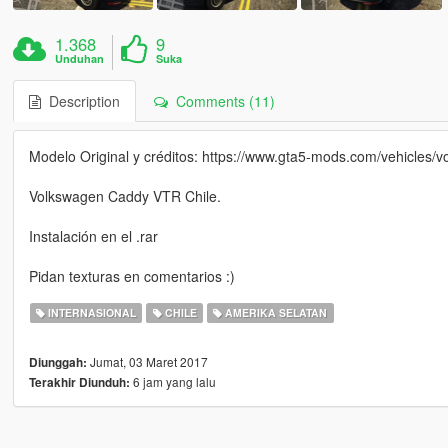
1.368
9
Unduhan
Suka
Description
Comments (11)
Modelo Original y créditos: https://www.gta5-mods.com/vehicles/
Volkswagen Caddy VTR Chile.
Instalación en el .rar
Pidan texturas en comentarios :)
INTERNASIONAL
CHILE
AMERIKA SELATAN
Jumat, 03 Maret 2017
Diunggah:
6 jam yang lalu
Terakhir Diunduh: