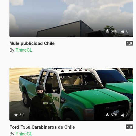
646
6
Mule publicidad Chile
1.0
By
RhineCL
5.0
578
3
Ford F350 Carabineros de Chile
1.0
By
RhineCL