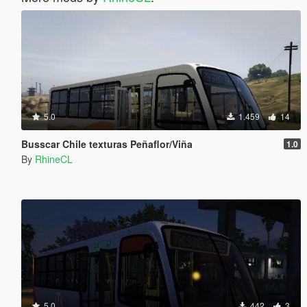
5.0
1.459
14
Busscar Chile texturas Peñaflor/Viña
1.0
By
RhineCL
5.0
442
3