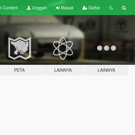
lt
Content
Unggah
Masuk
Daftar
PETA
LAINNYA
LAINNYA