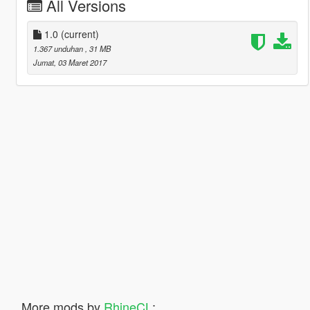
All Versions
1.0
(current)
1.367 unduhan
, 31 MB
Jumat, 03 Maret 2017
More mods by
RhineCL
: