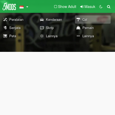
Show Adult
Masuk
Peralatan
Kendaraan
Cat
Senjata
Skrip
Pemain
Peta
Lainnya
Lainnya