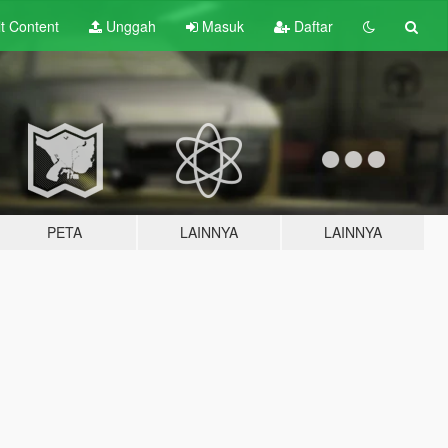
lt
Content
Unggah
Masuk
Daftar
PETA
LAINNYA
LAINNYA