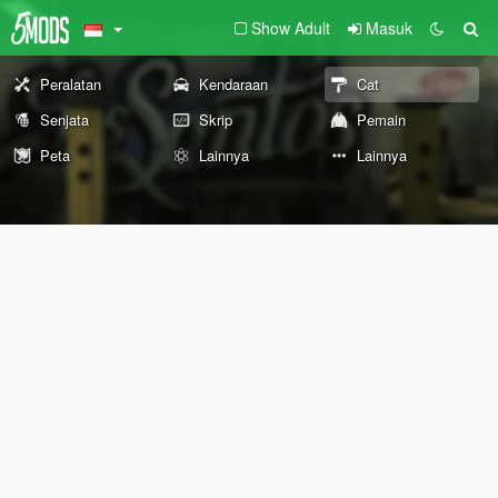
Show Adult
Masuk
Peralatan
Kendaraan
Cat
Senjata
Skrip
Pemain
Peta
Lainnya
Lainnya