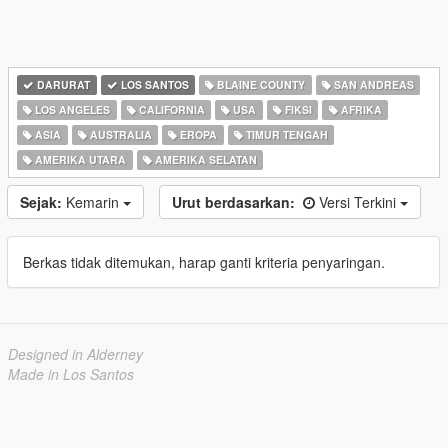
DARURAT
LOS SANTOS
BLAINE COUNTY
SAN ANDREAS
LOS ANGELES
CALIFORNIA
USA
FIKSI
AFRIKA
ASIA
AUSTRALIA
EROPA
TIMUR TENGAH
AMERIKA UTARA
AMERIKA SELATAN
Sejak:
Kemarin
Urut berdasarkan:
Versi Terkini
Berkas tidak ditemukan, harap ganti kriteria penyaringan.
Designed in Alderney
Made in Los Santos