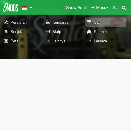
Show Adult
Masuk
Peralatan
Kendaraan
Cat
Senjata
Skrip
Pemain
Peta
Lainnya
Lainnya