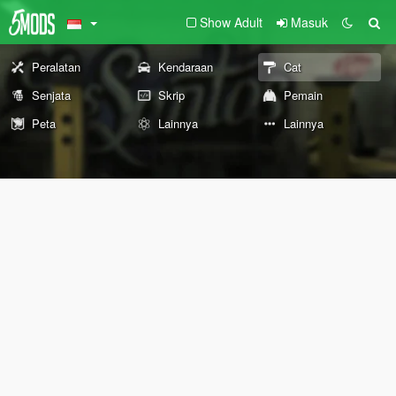
Show Adult
Masuk
Peralatan
Kendaraan
Cat
Senjata
Skrip
Pemain
Peta
Lainnya
Lainnya