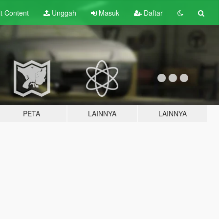
lt
Content
Unggah
Masuk
Daftar
PETA
LAINNYA
LAINNYA